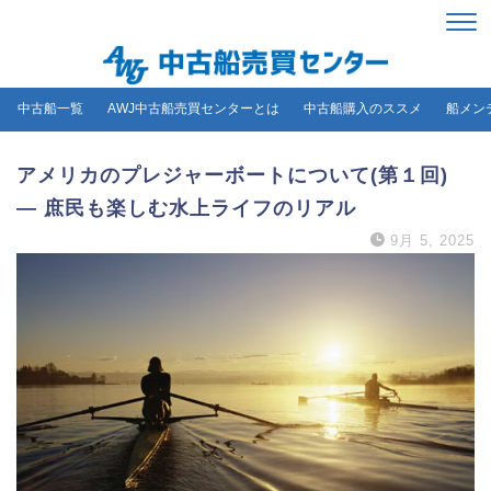
中古船一覧
AWJ中古船売買センターとは
中古船購入のススメ
船メン
アメリカのプレジャーボートについて(第１回)
― 庶民も楽しむ水上ライフのリアル
9月 5, 2025