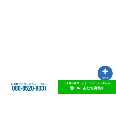
中古船一覧
AWJ中古船売買センターとは
中古船購入のススメ
船メンテナンスガイド
コラム
ご希望の船探します！リクエスト受付中
お気軽にお問い合わせください
080-8520-8037
LINE友だち募集中