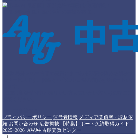
【2025年最新版】船舶免許の種類を徹底...
<淡路島発＞の中古船の売買にまつわる不安や悩みを解決す
るサービスです。関西を中心に中古船の売買をサポートいた
します。
《LINE相談受付中》売りたい方も買いたい方もお気軽にご
相談ください。
LINEで相談する
プライバシーポリシー
運営者情報
メディア関係者・取材依
頼
お問い合わせ
広告掲載
【特集】ボート免許取得ガイド
2025–2026 AWJ中古船売買センター