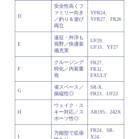
安全性高くフ
ァミリー向き
YFR24、
D
／釣り＆遊び
YFR27、FR26
両立
遠征・外洋も
UF29、
E
視野／快適装
UF33、YF27
備充実
クルージング
FR27、
F
特化／内装重
FR32、
視
EXULT
省スペース／
SR-X、
G
操縦性◎
FR23、UF22
ウェイク・ス
H
キー対応／ス
AR195、242X
ポーツ性◎
FR24、SR-
万能型で拡張
I
X24、