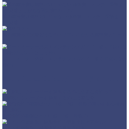
船の維持費は燃料だけじゃない 係留費・メンテ・保険ま
で“見落...
船の燃費って実際どうなの？リアルにかかる燃料費と“1日の
コス...
ボートオーナー必見！メンテナンスガイド 硬くて回らない
錆びた...
Boat License Guide
ボート免許のススメ
【解説】クルーザーを操船するのに必要な免...
船舶免許の種類は4つ！1級・2級・特殊の...
【2025年最新版】操船免許の更新手続き...