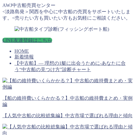
AWJ中古船売買センター
<淡路島発＞関西を中心に中古船の売買をサポートいたしま
す。<売りたい方も買いたい方もお気軽にご相談ください。
LINE友達登録はこちら
HOME
新着情報
【中古船】― 理想の1艇に出会うために-あなたに合
う“中古船の見つけ方”診断チャート
【船の維持費いくらかかる？】中古船の維持費まとめ・実例
編
【人気中古船の比較総集編】中古市場で選ばれる理由と傾向