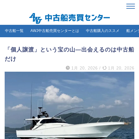
中古船一覧
AWJ中古船売買センターとは
中古船購入のススメ
船メン
「個人譲渡」という宝の山―出会えるのは中古船
だけ
1月 20, 2026
/
1月 20, 2026