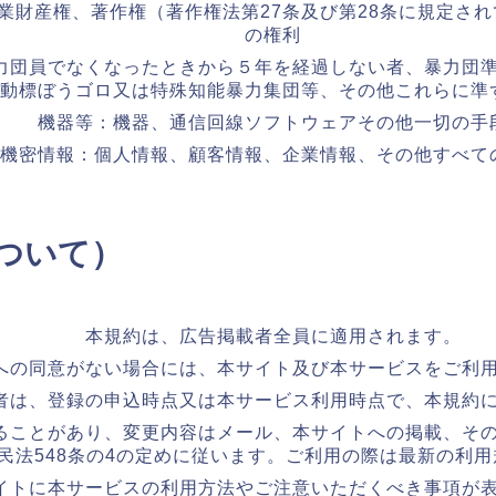
業財産権、著作権（著作権法第27条及び第28条に規定さ
の権利
力団員でなくなったときから５年を経過しない者、暴力団
動標ぼうゴロ又は特殊知能暴力集団等、その他これらに準
機器等：機器、通信回線ソフトウェアその他一切の手
機密情報：個人情報、顧客情報、企業情報、その他すべて
について）
本規約は、広告掲載者全員に適用されます。
への同意がない場合には、本サイト及び本サービスをご利
者は、登録の申込時点又は本サービス利用時点で、本規約
ることがあり、変更内容はメール、本サイトへの掲載、そ
民法548条の4の定めに従います。ご利用の際は最新の利
イトに本サービスの利用方法やご注意いただくべき事項が