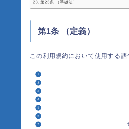
第23条 （準拠法）
第1条 （定義）
この利用規約において使用する語