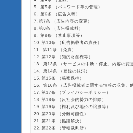
第5条 （パスワード等の管理）
第6条 （広告入稿）
第7条 （広告内容の変更）
第8条 （広告掲載料）
第9条 （禁止事項等）
第10条 （広告掲載者の責任）
第11条 （免責）
第12条 （知的財産権等）
第13条 （サービスの中断・停止、内容の変
第14条 （登録の抹消）
第15条 （秘密保持）
第16条 （広告掲載者に関する情報の収集、
第17条 （プライバシーポリシー）
第18条 （反社会的勢力の排除）
第19条 （権利及び地位の譲渡等）
第20条 （分離可能性）
第21条 （協議解決）
第22条 （管轄裁判所）