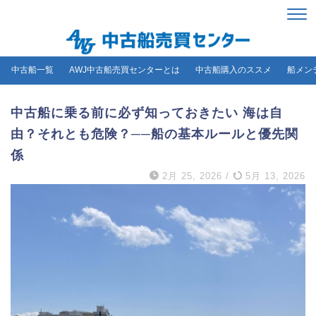
中古船一覧
AWJ中古船売買センターとは
中古船購入のススメ
船メン
中古船に乗る前に必ず知っておきたい 海は自
由？それとも危険？──船の基本ルールと優先関
係
2月 25, 2026
/
5月 13, 2026