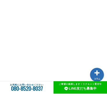
中古船一覧
AWJ中古船売買センターとは
中古船購入のススメ
船メンテナンスガイド
コラム
ご希望の船探します！リクエスト受付中
お気軽にお問い合わせください
080-8520-8037
LINE友だち募集中