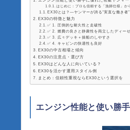
はじめに：プロも信頼する「漁師仕様」か
EX30とは？―ヤンマーが誇る“実直な働き者”
EX30の特徴と魅力
✅ 1. 圧倒的な耐久性と走破性
✅ 2. 燃費の良さと静粛性を両立したディー
✅ 3. 広々デッキ＋操船のしやすさ
✅ 4. キャビンの快適性も良好
EX30の中古相場と傾向
EX30の注意点・選び方
EX30はどんな人に向いている？
EX30を活かす運用スタイル例
まとめ：信頼性重視ならEX30という選択を
エンジン性能と使い勝手