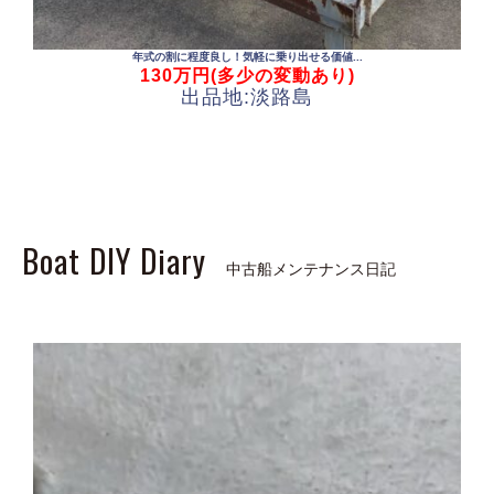
年式の割に程度良し！気軽に乗り出せる価値...
130
万円(多少の変動あり)
出品地:淡路島
Boat DIY Diary
中古船メンテナンス日記
中古船一覧
AWJ中古船売買センターとは
中古船購入のススメ
船メンテナンスガイド