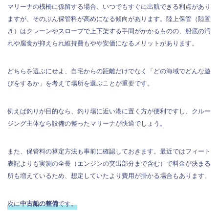
マリーナの桟橋に係留する場合、いつでもすぐに出航できる利点があり
ますが、そのぶん保管料が高めになる傾向があります。陸上保管（陸置
き）はクレーンやスロープで上下架する手間がかかるものの、船底の汚
れや腐食が抑えられ維持費もやや安価になるメリットがあります。
どちらを選ぶにせよ、自宅からの距離だけでなく「どの海域でどんな遊
びをするか」を考えて場所を選ぶことが重要です。
例えば釣りが目的なら、釣り場に近い港に置く方が便利ですし、クルー
ジング主体なら設備の整ったマリーナが快適でしょう。
また、保管料の算定方法も事前に確認しておきます。最近ではフィート
表記よりも実測の全長（エンジンの突出部分まで含む）で料金が決まる
所も増えているため、想定していたより費用が掛かる場合もあります。
次に
中古船の整備
です。