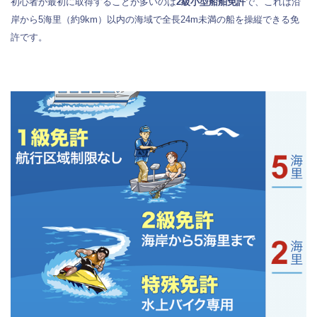
初心者が最初に取得することが多いのは
2級小型船舶免許
で、これは沿
岸から5海里（約9km）以内の海域で全長24m未満の船を操縦できる免
許です。