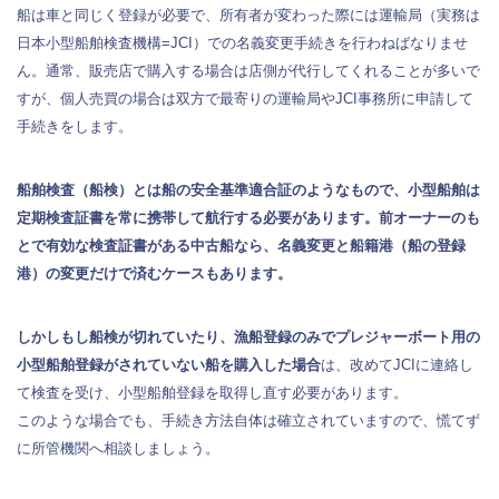
船は車と同じく登録が必要で、所有者が変わった際には運輸局（実務は
日本小型船舶検査機構=JCI）での名義変更手続きを行わねばなりませ
ん。通常、販売店で購入する場合は店側が代行してくれることが多いで
すが、個人売買の場合は双方で最寄りの運輸局やJCI事務所に申請して
手続きをします。
船舶検査（船検）とは船の安全基準適合証のようなもので、小型船舶は
定期検査証書を常に携帯して航行する必要があります。前オーナーのも
とで有効な検査証書がある中古船なら、名義変更と船籍港（船の登録
港）の変更だけで済むケースもあります。
しかしもし船検が切れていたり、漁船登録のみでプレジャーボート用の
小型船舶登録がされていない船を購入した場合
は、改めてJCIに連絡し
て検査を受け、小型船舶登録を取得し直す必要があります。
このような場合でも、手続き方法自体は確立されていますので、慌てず
に所管機関へ相談しましょう。