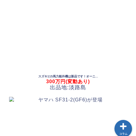
中古船一覧
AWJ中古船売買センターとは
スズキ115馬力船外機は新品です！オーニ...
300万円(変動あり)
中古船購入のススメ
出品地:淡路島
船メンテナンスガイド
コラム