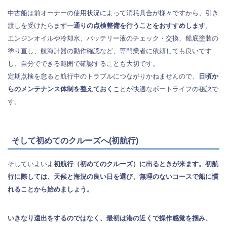
中古船は前オーナーの使用状況によって消耗具合が様々ですから、引き
渡しを受けたらまず
一通りの点検整備を行うことをおすすめします
。
エンジンオイルや冷却水、バッテリー液のチェック・交換、船底塗装の
塗り直し、航海計器の動作確認など、専門業者に依頼しても良いです
し、自分でできる範囲で確認することも大切です。
定期点検を怠ると航行中のトラブルにつながりかねませんので、
日頃か
らのメンテナンス体制を整えておく
ことが快適なボートライフの秘訣で
す。
そして初めてのクルーズへ(初航行)
そしていよいよ
初航行（初めてのクルーズ）に出るときが来ます。初航
行に際しては、天候と海況の良い日を選び、無理のないコースで船に慣
れることから始めましょう。
いきなり遠出をするのではなく、最初は港の近くで操作感覚を掴み、