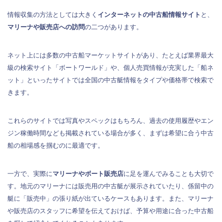
情報収集の方法としては大きく
インターネットの中古船情報サイト
と、
マリーナや販売店への訪問
の二つがあります。
ネット上には多数の中古船マーケットサイトがあり、たとえば業界最大
級の検索サイト「ボートワールド」や、個人売買情報が充実した「船ネ
ット」といったサイトでは全国の中古艇情報をタイプや価格帯で検索で
きます。
これらのサイトでは写真やスペックはもちろん、過去の使用履歴やエン
ジン稼働時間なども掲載されている場合が多く、まずは希望に合う中古
船の相場感を掴むのに最適です。
一方で、実際に
マリーナやボート販売店
に足を運んでみることも大切で
す。地元のマリーナには販売用の中古艇が展示されていたり、係留中の
艇に「販売中」の張り紙が出ているケースもあります。また、マリーナ
や販売店のスタッフに希望を伝えておけば、予算や用途に合った中古船