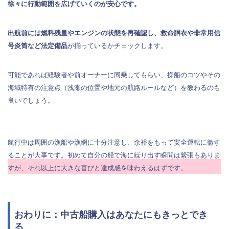
徐々に行動範囲を広げていくのが安心です。
出航前には燃料残量やエンジンの状態を再確認し、救命胴衣や非常用信
号炎筒など法定備品
が揃っているかチェックします。
可能であれば経験者や前オーナーに同乗してもらい、操船のコツやその
海域特有の注意点（浅瀬の位置や地元の航路ルールなど）を教わるのも
良いでしょう。
航行中は周囲の漁船や漁網に十分注意し、余裕をもって安全運転に徹す
ることが大事です。初めて自分の船で海に繰り出す瞬間は緊張もありま
すが、それ以上に大きな喜びと達成感を味わえるはずです。
おわりに：中古船購入はあなたにもきっとでき
る