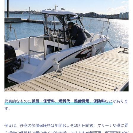
代表的なものに
係留・保管料
、
燃料代
、
整備費用
、
保険料
など
がありま
す。
例えば、任意の船舶保険料は年間およそ10万円前後、マリーナや港に置
く場合の係留料は船のサイズや地域によりますが年間25～60万円ほどが