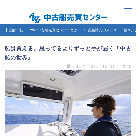
中古船一覧
AWJ中古船売買センターとは
中古船購入のススメ
船メン
船は買える。思ってるよりずっと手が届く『中古
船の世界』
5月 22, 2025
/
7月 3, 2025