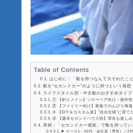
Table of Contents
はじめに：「船を持つなんて大それたこ
船を“セカンドカー”のように持つという発想
ライフスタイル別・中古船のおすすめタイプ
① 【釣りメイン】ソロ〜ペア向け・操作
② 【ファミリー向け】家族でのんびり海遊
③ 【DIY＆カスタム派】“自分仕様”に育て
④ 【週末セカンドハウス的】滞在も楽し
実例：「セカンドカー感覚」で船を持ってい
▶ ケース1：40代・会社員（男性）／20