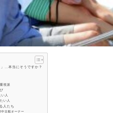
と」…本当にそうですか？
性重視派
び
たい人
みたい人
る人たち
ft中古船オーナー