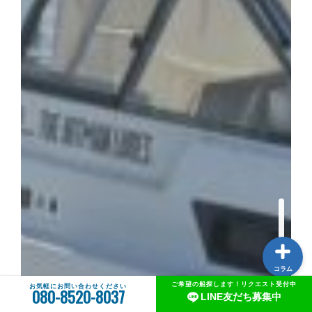
中古船一覧
AWJ中古船売買センターとは
中古船購入のススメ
船メンテナンスガイド
コラム
ご希望の船探します！リクエスト受付中
お気軽にお問い合わせください
080-8520-8037
LINE友だち募集中