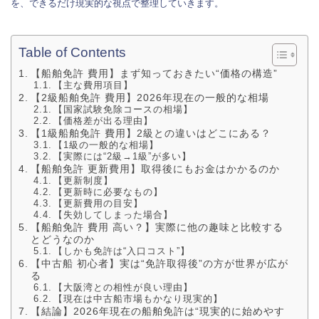
を、できるだけ現実的な視点で整理していきます。
Table of Contents
【船舶免許 費用】まず知っておきたい“価格の構造”
【主な費用項目】
【2級船舶免許 費用】2026年現在の一般的な相場
【国家試験免除コースの相場】
【価格差が出る理由】
【1級船舶免許 費用】2級との違いはどこにある？
【1級の一般的な相場】
【実際には“2級→1級”が多い】
【船舶免許 更新費用】取得後にもお金はかかるのか
【更新制度】
【更新時に必要なもの】
【更新費用の目安】
【失効してしまった場合】
【船舶免許 費用 高い？】実際に他の趣味と比較する
とどうなのか
【しかも免許は“入口コスト”】
【中古船 初心者】実は“免許取得後”の方が世界が広が
る
【大阪湾との相性が良い理由】
【現在は中古船市場もかなり現実的】
【結論】2026年現在の船舶免許は“現実的に始めやす