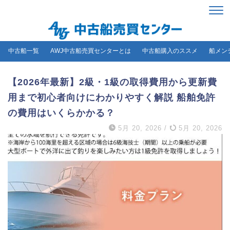
中古船一覧
AWJ中古船売買センターとは
中古船購入のススメ
船メン
【2026年最新】2級・1級の取得費用から更新費
用まで初心者向けにわかりやすく解説 船舶免許
の費用はいくらかかる？
5月 20, 2026
/
5月 20, 2026