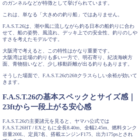
のガンネルなどが特徴として挙げられています。
これは、単なる「大きめの釣り船」ではありません。
F.A.S.T.26は、潮や風に流しながら釣る日本の船釣りに合わ
せて、船の姿勢、風流れ、デッキ上での安全性、釣りのしや
すさを考えたモデルです。
大阪湾で考えると、この特性はかなり重要です。
大阪湾は近場の釣りも多い一方で、明石寄り、紀淡海峡方
面、青物狙いなど、少し移動距離が出る釣りもあります。
そうした場面で、F.A.S.T.26の26ftクラスらしい余裕が効いて
きます。
F.A.S.T.26の基本スペックとサイズ感｜
23ftから一段上がる安心感
F.A.S.T.26の主要諸元を見ると、ヤマハ公式では
F.A.S.T.26HT / EXともに全長8.40m、全幅2.45m、燃料タンク
容量200L、定員7名、搭載エンジンF175、出力175psとされ