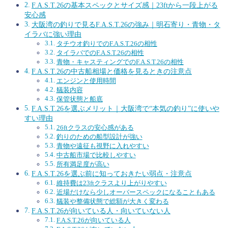
F.A.S.T.26の基本スペックとサイズ感｜23ftから一段上がる
安心感
大阪湾の釣りで見るF.A.S.T.26の強み｜明石寄り・青物・タ
イラバに強い理由
タチウオ釣りでのF.A.S.T.26の相性
タイラバでのF.A.S.T.26の相性
青物・キャスティングでのF.A.S.T.26の相性
F.A.S.T.26の中古船相場と価格を見るときの注意点
エンジンと使用時間
艤装内容
保管状態と船底
F.A.S.T.26を選ぶメリット｜大阪湾で“本気の釣り”に使いや
すい理由
26ftクラスの安心感がある
釣りのための船型設計が強い
青物や遠征も視野に入れやすい
中古船市場で比較しやすい
所有満足度が高い
F.A.S.T.26を選ぶ前に知っておきたい弱点・注意点
維持費は23ftクラスより上がりやすい
近場だけなら少しオーバースペックになることもある
艤装や整備状態で総額が大きく変わる
F.A.S.T.26が向いている人・向いていない人
F.A.S.T.26が向いている人