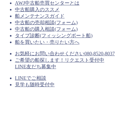
AWJ中古船売買センターとは
中古船購入のススメ
船メンテナンスガイド
中古船の売却相談(フォーム)
中古船の購入相談(フォーム)
タイプ診断(フィッシングボート船)
船を買いたい・売りたい方へ
お気軽にお問い合わせください
080-8520-8037
ご希望の船探します！リクエスト受付中
LINE友だち募集中
LINEでご相談
見学も随時受付中