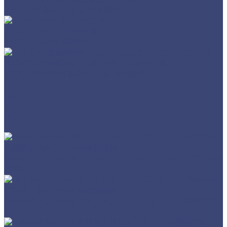
300万円(変動あり)
出品地:淡路島
ヤマハ SF31-2(GF6)が登場
830
万円
出品地:淡路島
年式の割に程度良し！気軽に乗り出せる価値...
130
万円(多少の変動あり)
出品地:淡路島
Boat DIY Diary
中古船メンテナンス日
記
ボートオーナー必見！メンテナンスガイド ロープワークの
基本と...
ボートオーナー必見！メンテナンスガイド FRP船体のひび
割れ...