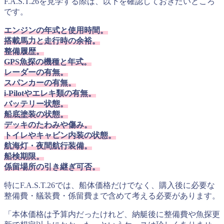
F.A.S.T.26を見学する際は、以下を確認しておきたいところ
です。
エンジンの年式と使用時間。
搭載馬力と走行時の余裕。
整備履歴。
GPS魚探の機種と年式。
レーダーの有無。
スパンカーの有無。
i-Pilotやエレキ類の有無。
バッテリー状態。
船底塗装の状態。
デッキのたわみや傷み。
トイレやキャビン内装の状態。
航海灯・夜間航行装備。
船検期限。
係留場所の引き継ぎ可否。
特にF.A.S.T.26では、船体価格だけでなく、購入後に必要な
整備費・艤装費・係留費まで含めて考える必要があります。
「本体価格は予算内だったけれど、納艇後に整備費や魚探更