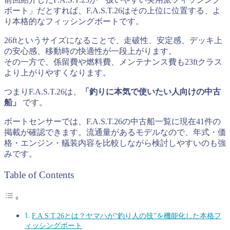
ボート」だとすれば、F.A.S.T.26はその上位に位置する、よ
り本格的なフィッシングボートです。
26ftというサイズになることで、走破性、安定感、デッキ上
の安心感、移動時の快適性が一段上がります。
その一方で、係留費や燃料費、メンテナンス費も23ftクラス
より上がりやすくなります。
つまりF.A.S.T.26は、
「釣りに本気で使いたい人向けの中古
船」
です。
ボートセンサーでは、F.A.S.T.26の中古船一覧に現在41件の
掲載が確認できます。流通量があるモデルなので、年式・価
格・エンジン・艤装内容を比較しながら検討しやすいのも強
みです。
Table of Contents
F.A.S.T.26とは？ヤマハが“釣り人の技”を機能化した本格フ
ィッシングボート