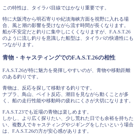
この特性は、タイラバ目線ではかなり重要です。
特に大阪湾から明石寄りや紀淡海峡方面を視野に入れる場
合、風と潮の影響を受けながら流す時間が長くなります。
船が不安定だと釣りに集中しにくくなりますが、F.A.S.T.26
のように流し釣りを意識した船型は、タイラバの快適性にも
つながります。
青物・キャスティングでのF.A.S.T.26の相性
F.A.S.T.26が特に魅力を発揮しやすいのが、青物や移動距離
のある釣りです。
青物は、反応を探して移動する釣りです。
ナブラ、鳥山、ベイト反応、潮目を見ながら動くことが多
く、船の走行性能や移動時の疲れにくさが大切になります。
F.A.S.T.23でも近場の青物は楽しめます。
しかし、より広く探りたい、少し荒れた日でも余裕を持ちた
い、複数人でキャスティングやジギングをしたいという場合
は、F.A.S.T.26の方が安心感があります。