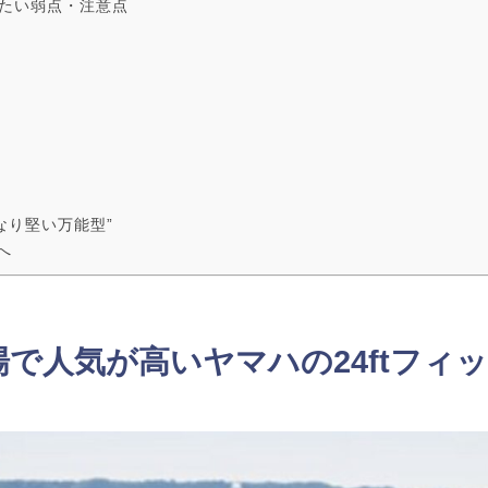
きたい弱点・注意点
なり堅い万能型”
へ
市場で人気が高いヤマハの24ftフィ