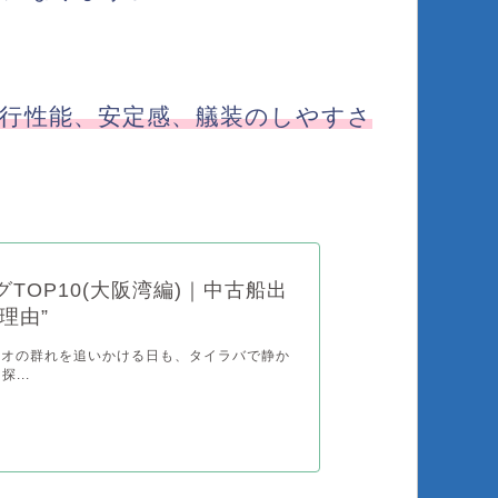
走行性能、安定感、艤装のしやすさ
TOP10(大阪湾編)｜中古船出
理由”
ウオの群れを追いかける日も、タイラバで静か
...