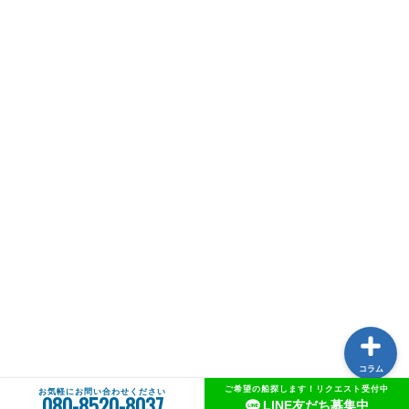
中古船一覧
AWJ中古船売買センターとは
中古船購入のススメ
船メンテナンスガイド
コラム
ご希望の船探します！リクエスト受付中
お気軽にお問い合わせください
080-8520-8037
LINE友だち募集中