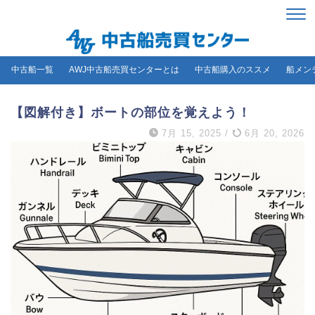
中古船一覧
AWJ中古船売買センターとは
中古船購入のススメ
船メン
【図解付き】ボートの部位を覚えよう！
7月 15, 2025
/
6月 20, 2026