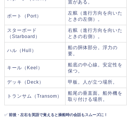
置がある。
左舷（進行方向を向いた
ポート（Port）
ときの左側）。
スターボード
右舷（進行方向を向いた
（Starboard）
ときの右側）。
船の胴体部分。浮力の
ハル（Hull）
要。
船底の中心線。安定性を
キール（Keel）
保つ。
デッキ（Deck）
甲板。人が立つ場所。
船尾の垂直面。船外機を
トランサム（Transom）
取り付ける場所。
✅
前後・左右を英語で覚えると操船時の会話もスムーズに！